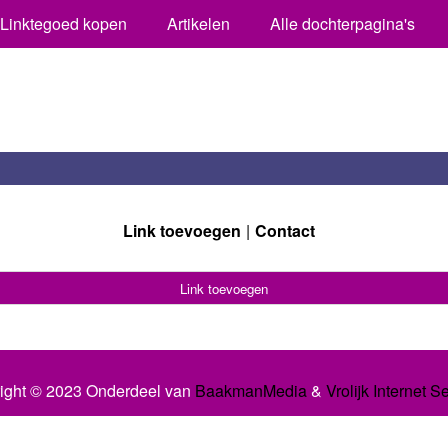
Linktegoed kopen
Artikelen
Alle dochterpagina's
Link toevoegen
Contact
Link toevoegen
ight © 2023 Onderdeel van
BaakmanMedia
&
Vrolijk Internet S